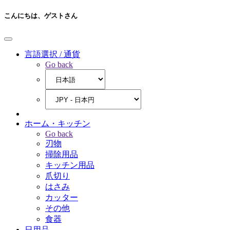
こんにちは、
ゲストさん
言語選択 / 通貨
Go back
ホーム・キッチン
Go back
刃物
掃除用品
キッチン用品
爪切り
はさみ
カッター
その他
食器
日用品