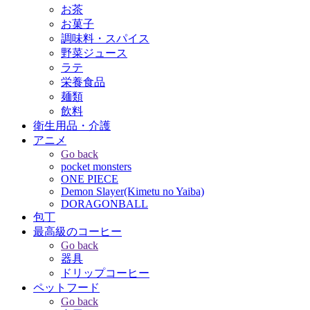
お茶
お菓子
調味料・スパイス
野菜ジュース
ラテ
栄養食品
麺類
飲料
衛生用品・介護
アニメ
Go back
pocket monsters
ONE PIECE
Demon Slayer(Kimetu no Yaiba)
DORAGONBALL
包丁
最高級のコーヒー
Go back
器具
ドリップコーヒー
ペットフード
Go back