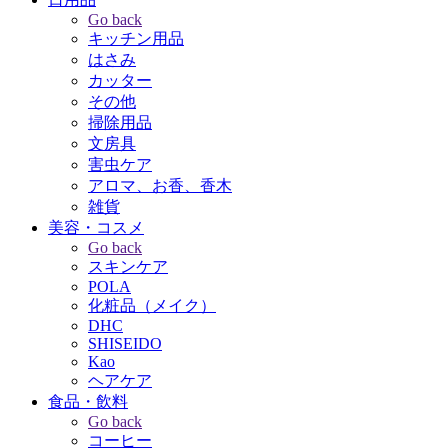
Go back
キッチン用品
はさみ
カッター
その他
掃除用品
文房具
害虫ケア
アロマ、お香、香木
雑貨
美容・コスメ
Go back
スキンケア
POLA
化粧品（メイク）
DHC
SHISEIDO
Kao
ヘアケア
食品・飲料
Go back
コーヒー