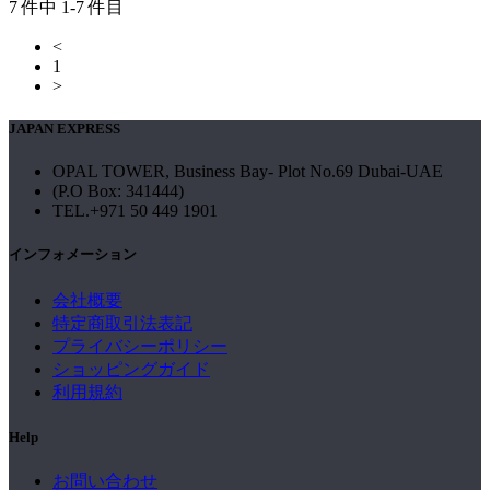
7 件中 1-7 件目
<
1
>
JAPAN EXPRESS
OPAL TOWER, Business Bay- Plot No.69 Dubai-UAE
(P.O Box: 341444)
TEL.+971 50 449 1901
インフォメーション
会社概要
特定商取引法表記
プライバシーポリシー
ショッピングガイド
利用規約
Help
お問い合わせ