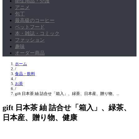
衛生用品・介護
アニメ
包丁
最高級のコーヒー
ペットフード
本・雑誌・コミック
ファッション
趣味
オーダー商品
ホーム
/
食品・飲料
/
お茶
/
gift 日本茶 紬 詰合せ「箱入」、緑茶、日本産、贈り物、...
gift 日本茶 紬 詰合せ「箱入」、緑茶、
日本産、贈り物、健康