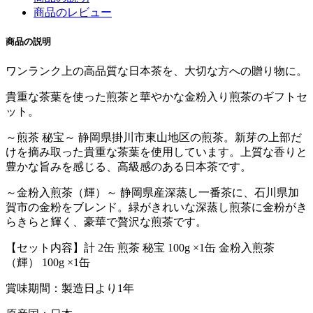
商品のレビュー
商品の説明
ワンランク上の高品質な日本茶を、大切な方への贈り物に。
貴重な茶葉を使った煎茶と華やかな金粉入り煎茶のギフトセ
ット。
～煎茶 秘宝～ 静岡県掛川市東山地区の煎茶。新芽の上部だ
けを摘み取った貴重な茶葉を使用しています。上質な香りと
豊かな旨みを感じる、高級感のある日本茶です。
～金粉入煎茶（輝）～ 静岡県産深蒸し一番茶に、石川県加
賀市の金粉をブレンド。緑がきれいな深蒸し煎茶に金粉がき
らきらと輝く、豪華で贅沢な煎茶です。
【セット内容】計 2缶 煎茶 秘宝 100g ×1缶 金粉入煎茶
（輝） 100g ×1缶
賞味期間：製造日より1年