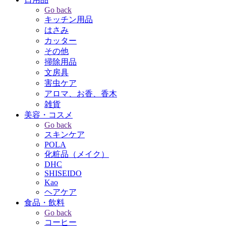
Go back
キッチン用品
はさみ
カッター
その他
掃除用品
文房具
害虫ケア
アロマ、お香、香木
雑貨
美容・コスメ
Go back
スキンケア
POLA
化粧品（メイク）
DHC
SHISEIDO
Kao
ヘアケア
食品・飲料
Go back
コーヒー