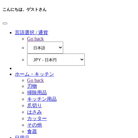
こんにちは、
ゲストさん
言語選択 / 通貨
Go back
ホーム・キッチン
Go back
刃物
掃除用品
キッチン用品
爪切り
はさみ
カッター
その他
食器
日用品