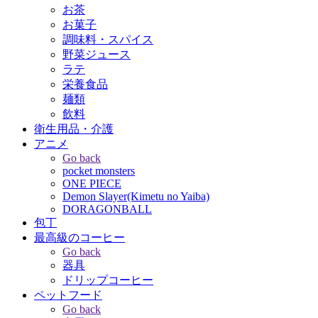
お茶
お菓子
調味料・スパイス
野菜ジュース
ラテ
栄養食品
麺類
飲料
衛生用品・介護
アニメ
Go back
pocket monsters
ONE PIECE
Demon Slayer(Kimetu no Yaiba)
DORAGONBALL
包丁
最高級のコーヒー
Go back
器具
ドリップコーヒー
ペットフード
Go back