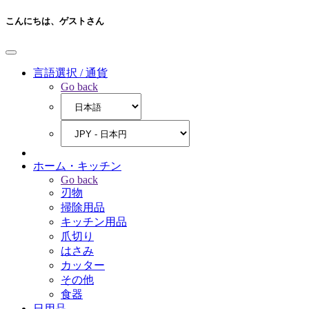
こんにちは、
ゲストさん
言語選択 / 通貨
Go back
ホーム・キッチン
Go back
刃物
掃除用品
キッチン用品
爪切り
はさみ
カッター
その他
食器
日用品