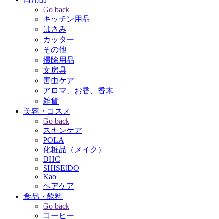
Go back
キッチン用品
はさみ
カッター
その他
掃除用品
文房具
害虫ケア
アロマ、お香、香木
雑貨
美容・コスメ
Go back
スキンケア
POLA
化粧品（メイク）
DHC
SHISEIDO
Kao
ヘアケア
食品・飲料
Go back
コーヒー