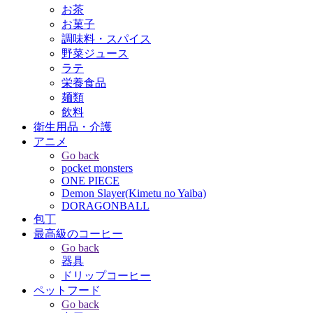
お茶
お菓子
調味料・スパイス
野菜ジュース
ラテ
栄養食品
麺類
飲料
衛生用品・介護
アニメ
Go back
pocket monsters
ONE PIECE
Demon Slayer(Kimetu no Yaiba)
DORAGONBALL
包丁
最高級のコーヒー
Go back
器具
ドリップコーヒー
ペットフード
Go back