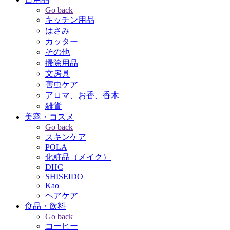
Go back
キッチン用品
はさみ
カッター
その他
掃除用品
文房具
害虫ケア
アロマ、お香、香木
雑貨
美容・コスメ
Go back
スキンケア
POLA
化粧品（メイク）
DHC
SHISEIDO
Kao
ヘアケア
食品・飲料
Go back
コーヒー