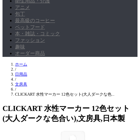
衛生用品・介護
アニメ
包丁
最高級のコーヒー
ペットフード
本・雑誌・コミック
ファッション
趣味
オーダー商品
ホーム
/
日用品
/
文房具
/
CLICKART 水性マーカー 12色セット(大人ダークな色...
CLICKART 水性マーカー 12色セット
(大人ダークな色合い),文房具,日本製