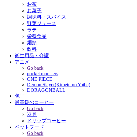
お茶
お菓子
調味料・スパイス
野菜ジュース
ラテ
栄養食品
麺類
飲料
衛生用品・介護
アニメ
Go back
pocket monsters
ONE PIECE
Demon Slayer(Kimetu no Yaiba)
DORAGONBALL
包丁
最高級のコーヒー
Go back
器具
ドリップコーヒー
ペットフード
Go back