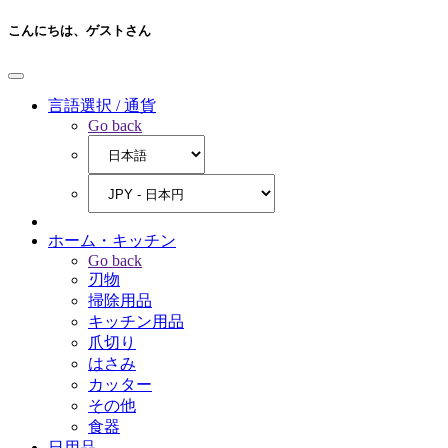
こんにちは、
ゲストさん
言語選択 / 通貨
Go back
ホーム・キッチン
Go back
刃物
掃除用品
キッチン用品
爪切り
はさみ
カッター
その他
食器
日用品